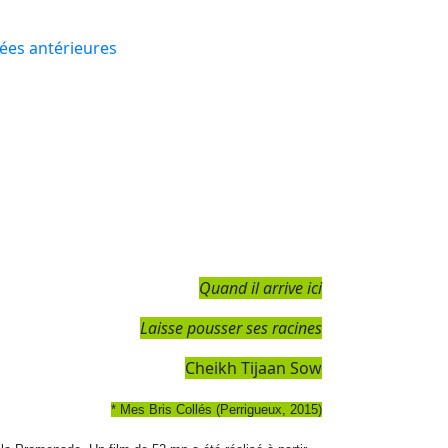
ées antérieures
Quand il arrive ici
Laisse pousser ses racines
Cheikh Tijaan Sow
* Mes Bris Collés (Perrigueux, 2015)