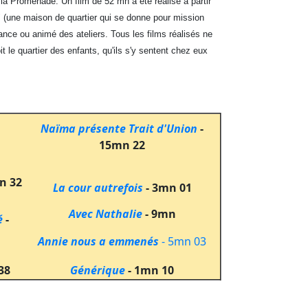
 la Promenade. Un film de 52 mn a été réalisé à partir
" (une maison de quartier qui se donne pour mission
fance ou animé des ateliers. Tous les films réalisés ne
t le quartier des enfants, qu'ils s'y sentent chez eux
Naïma présente Trait d'Union
-
15mn 22
n 32
La cour autrefois
- 3mn 01
Avec Nathalie
- 9mn
é
-
Annie nous a emmenés
- 5mn 03
38
Générique
- 1mn 10