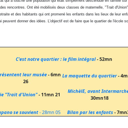
ntat qui a touché une population qui était simplement descendue en famille sur
 des rencontres. Ont été mobilisés deux classes de maternelle, "Trait d'Union
retraite et des habitants qui ont promené les enfants dans les lieux de leur en
euvent donner des idées. L'objectif est de faire que le quartier de l'école soi
C'est notre quartier : le film intégral
- 52mn
présentent leur musée
- 6mn
La maquette du quartier
- 4m
26
MichèlE, avant Intermarch
ie "Trait d'Union"
- 11mn 21
30mn18
upano se souvient
- 28mn 05
Bilan par les enfants
- 7mn