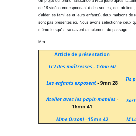
Un projet qui prend naissance à Nice juste après l'atte
de 18 vidéos correspondant à des sorties, des ateliers,
d'aider les familles et leurs enfants), deux maisons de 
sont pas présentés ici. Nous avons sélectionné ceux qui p
même lorsqu'ils se savent simplement de passage.
Mm
Article de présentation
ITV des maîtresses - 13mn 50
I
ls 
Les enfants exposent
- 9mn 28
Atelier avec les papis-mamies
-
Sort
16mn 41
Mme Orsoni
- 15mn 42
M L