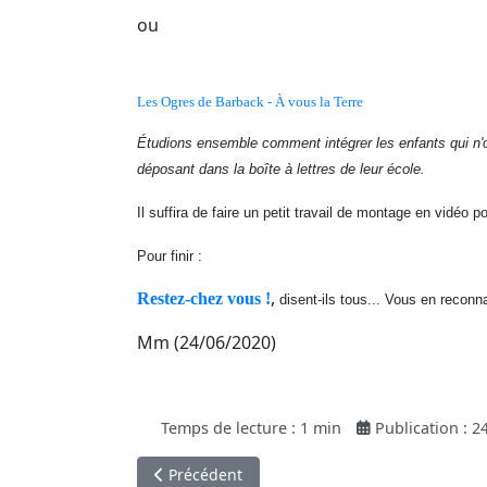
ou
Les Ogres de Barback - À vous la Terre
Étudions ensemble comment intégrer les enfants qui n'o
déposant dans la boîte à lettres de leur école.
Il suffira de faire un petit travail de montage en vidéo p
Pour finir :
,
Restez-chez vous !
disent-ils tous... Vous en recon
Mm (24/06/2020)
Temps de lecture : 1 min
Publication : 
Article précédent : Sport en cuisine
Précédent