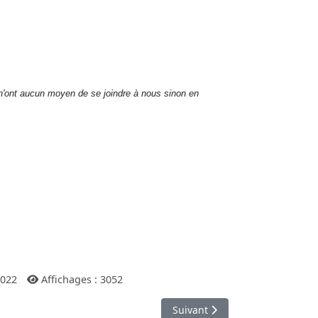
 n'ont aucun moyen de se joindre à nous sinon en
2022
Affichages : 3052
Article suivant : Temps des fêt
Suivant